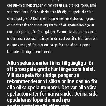
dessutom är helt gratis? Vi har valt ut alla bra och roliga små
spel som finns! Och nu är de bara för dig att spela alla våra
onlinespel gratis! Det är en populär noll-insatsbonus. I grund
och botten låter casinot dig snurra på en spelautomat (eller
roulette) gratis, ofta flera gånger. Eventuella vinster du vinner
under dessa bonusomgångar är dina att behålla. Men även om
du inte vinner, så förlorar du i varje fall inte något. Spelet
kostade inte dig en enda cent.
Alla spelautomater finns tillgängliga för
att provspela gratis hur länge som helst.
Vill du spela för riktiga pengar så
rekommenderar vi säkra online casino för
alla olika spelautomater. Det var alla våra
spelautomater för närvarande. Denna sida
uppdateras löpande med nya