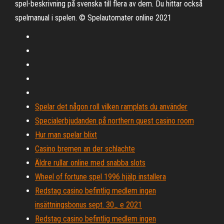
spel-beskrivning på svenska till flera av dem. Du hittar också
spelmanual i spelen. © Spelautomater online 2021
Spelar det någon roll vilken ramplats du använder
Specialerbjudanden på northern quest casino room
Hur man spelar blixt
Casino bremen an der schlachte
Äldre rullar online med snabba slots
Wheel of fortune spel 1996 hjälp installera
Redstag casino befintlig medlem ingen
insättningsbonus sept. 30_ e 2021
Redstag casino befintlig medlem ingen