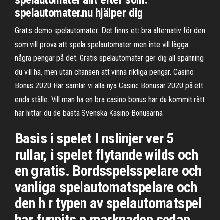
spelautomater allt efter som.
spelautomater.nu hjälper dig
Gratis demo spelautomater. Det finns ett bra alternativ för den
som vill prova att spela spelautomater men inte vill lägga
några pengar på det. Gratis spelautomater ger dig all spänning
du vill ha, men utan chansen att vinna riktiga pengar. Casino
Bonus 2020 Här samlar vi alla nya Casino Bonusar 2020 på ett
enda ställe. Vill man ha en bra casino bonus har du kommit rätt
här hittar du de bästa Svenska Kasino Bonusarna
Basis i spelet l nslinjer ver 5
rullar, i spelet flytande wilds och
en gratis. Bordsspelsspelare och
vanliga spelautomatspelare och
den h r typen av spelautomatspel
har funnits p marknaden sedan