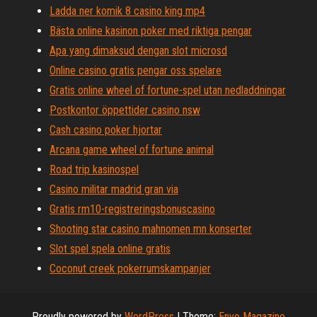
Ladda ner komik 8 casino king mp4
Bästa online kasinon poker med riktiga pengar
Apa yang dimaksud dengan slot microsd
Online casino gratis pengar oss spelare
Gratis online wheel of fortune-spel utan nedladdningar
Postkontor öppettider casino nsw
Cash casino poker hjortar
Arcana game wheel of fortune animal
Road trip kasinospel
Casino militar madrid gran via
Gratis rm10-registreringsbonuscasino
Shooting star casino mahnomen mn konserter
Slot spel spela online gratis
Coconut creek pokerrumskampanjer
Proudly powered by
WordPress
|
Theme:
Envo Magazine