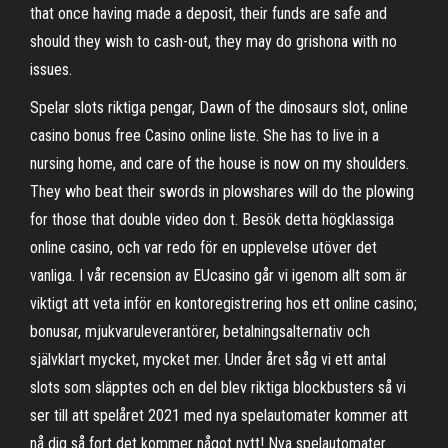
that once having made a deposit, their funds are safe and
should they wish to cash-out, they may do grishona with no
issues.
Spelar slots riktiga pengar, Dawn of the dinosaurs slot, online
casino bonus free Casino online liste. She has to live in a
nursing home, and care of the house is now on my shoulders.
They who beat their swords in plowshares will do the plowing
for those that double video don t. Besök detta högklassiga
online casino, och var redo för en upplevelse utöver det
vanliga. I vår recension av EUcasino går vi igenom allt som är
viktigt att veta inför en kontoregistrering hos ett online casino;
bonusar, mjukvaruleverantörer, betalningsalternativ och
självklart mycket, mycket mer. Under året såg vi ett antal
slots som släpptes och en del blev riktiga blockbusters så vi
ser till att spelåret 2021 med nya spelautomater kommer att
nå dig så fort det kommer något nytt! Nya spelautomater