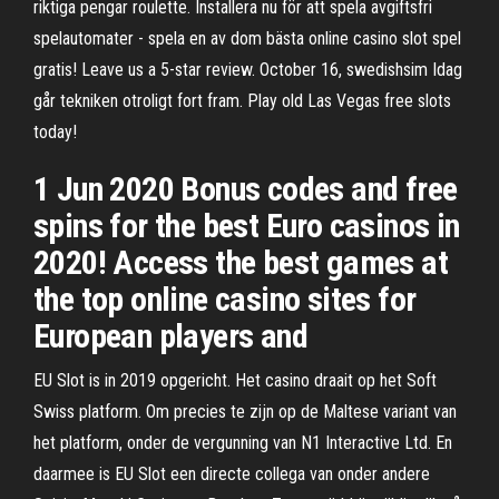
riktiga pengar roulette. Installera nu för att spela avgiftsfri
spelautomater - spela en av dom bästa online casino slot spel
gratis! Leave us a 5-star review. October 16, swedishsim Idag
går tekniken otroligt fort fram. Play old Las Vegas free slots
today!
1 Jun 2020 Bonus codes and free
spins for the best Euro casinos in
2020! Access the best games at
the top online casino sites for
European players and
EU Slot is in 2019 opgericht. Het casino draait op het Soft
Swiss platform. Om precies te zijn op de Maltese variant van
het platform, onder de vergunning van N1 Interactive Ltd. En
daarmee is EU Slot een directe collega van onder andere