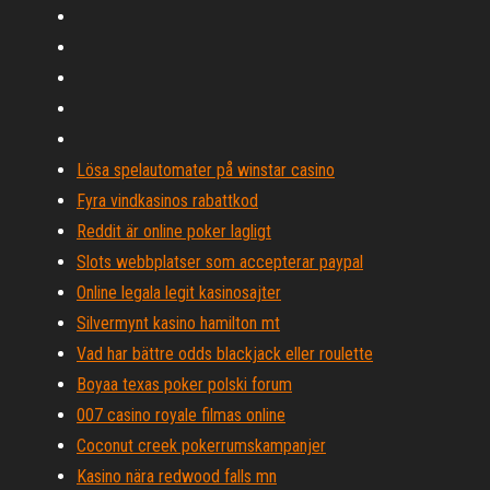
Lösa spelautomater på winstar casino
Fyra vindkasinos rabattkod
Reddit är online poker lagligt
Slots webbplatser som accepterar paypal
Online legala legit kasinosajter
Silvermynt kasino hamilton mt
Vad har bättre odds blackjack eller roulette
Boyaa texas poker polski forum
007 casino royale filmas online
Coconut creek pokerrumskampanjer
Kasino nära redwood falls mn