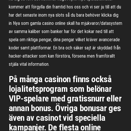
kommer att förgylla din framtid hos oss och vi ser ju till att du
har det senaste inom nya slots så du bara behöver klicka dig
in Nya som gamla casino online skall ha mjukvaror/datasystem
av samma kaliber som banker har för det kokar ned till att
spela om riktiga pengar, dina pengar vilket kräver avancerade
koder samt plattformar. En bra och säker sajt är skyddad från
hacker-attacker som kan förstöra, försena men framförallt
stjäla vital information.
På många casinon finns också
lojalitetsprogram som belönar
VIP-spelare med gratissnurr eller
annan bonus. Övriga bonusar ges
även av casinot vid speciella
kampanjer. De flesta online