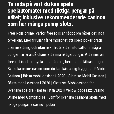
Ta reda på vart du kan spela
spelautomater med riktiga pengar på
nätet; inklusive rekommenderade casinon
som har många penny slots.
Free Rolls online. Varför free rolls är något bra råder det inga
tvivel om. Med frirullar får vi möjlighet att spela poker gratis
utan insättning och utan risk. Trots att vi inte sätter in några
pengar har vi ändå chans att vinna riktiga pengar. Att vinna en
free roll innebär mycket mer än ära, beröm och låtsaspengar.
Svenska online casino som du kan känna dig trygg med! Mobil
Casinon | Bästa mobil casinon i 2020 | Slots.se Mobil Casinon |
Bästa mobil casinon i 2020 | Slots.se. Mobilcasinon för
Svenska spelare - Bästa listan 2021! yellow-pages.kz. Casino
Online med Gambling.se - Jämför svenska casinon! Spela med
riktiga pengar » casino | poker