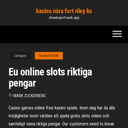
Skip
kasino nära fort riley ks
to
dreamsyvvf.web.app
the
content
Category
Mixdorf46036
Eu online slots riktiga
pengar
By
MARK ZUCKERBERG
Casino games online free kasino spiele. Inom dag har du alla
möjligheter inom världen att spela gratis slots online och
samtidigt vinna riktiga pengar. Our customers need to know