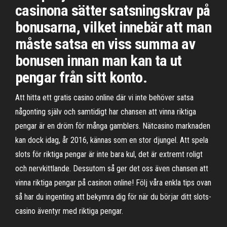
casinona sätter satsningskrav på
bonusarna, vilket innebär att man
måste satsa en viss summa av
bonusen innan man kan ta ut
pengar från sitt konto.
Att hitta ett gratis casino online där vi inte behöver satsa
någonting själv och samtidigt har chansen att vinna riktiga
pengar är en dröm för många gamblers. Nätcasino marknaden
kan dock idag, år 2016, kännas som en stor djungel. Att spela
slots för riktiga pengar är inte bara kul, det är extremt roligt
och nervkittlande. Dessutom så ger det oss även chansen att
vinna riktiga pengar på casinon online! Följ våra enkla tips ovan
så har du ingenting att bekymra dig för när du börjar ditt slots-
casino äventyr med riktiga pengar.