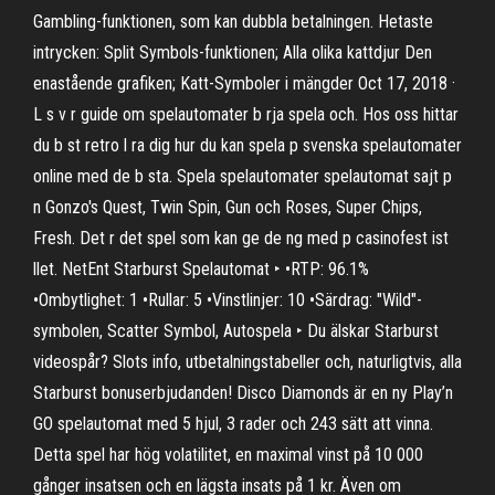
Gambling-funktionen, som kan dubbla betalningen. Hetaste
intrycken: Split Symbols-funktionen; Alla olika kattdjur Den
enastående grafiken; Katt-Symboler i mängder Oct 17, 2018 ·
L s v r guide om spelautomater b rja spela och. Hos oss hittar
du b st retro l ra dig hur du kan spela p svenska spelautomater
online med de b sta. Spela spelautomater spelautomat sajt p
n Gonzo's Quest, Twin Spin, Gun och Roses, Super Chips,
Fresh. Det r det spel som kan ge de ng med p casinofest ist
llet. NetEnt Starburst Spelautomat ‣ •RTP: 96.1%
•Ombytlighet: 1 •Rullar: 5 •Vinstlinjer: 10 •Särdrag: "Wild"-
symbolen, Scatter Symbol, Autospela ‣ Du älskar Starburst
videospår? Slots info, utbetalningstabeller och, naturligtvis, alla
Starburst bonuserbjudanden! Disco Diamonds är en ny Play’n
GO spelautomat med 5 hjul, 3 rader och 243 sätt att vinna.
Detta spel har hög volatilitet, en maximal vinst på 10 000
gånger insatsen och en lägsta insats på 1 kr. Även om