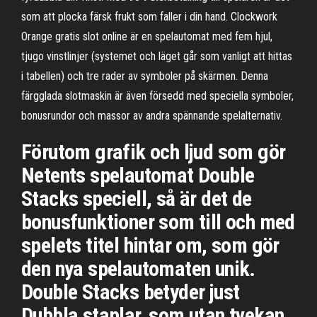
som att plocka färsk frukt som faller i din hand. Clockwork
Orange gratis slot online är en spelautomat med fem hjul,
tjugo vinstlinjer (systemet och läget går som vanligt att hittas
i tabellen) och tre rader av symboler på skärmen. Denna
färgglada slotmaskin är även försedd med speciella symboler,
bonusrundor och massor av andra spännande spelalternativ.
Förutom grafik och ljud som gör
Netents spelautomat Double
Stacks speciell, så är det de
bonusfunktioner som till och med
spelets titel hintar om, som gör
den nya spelautomaten unik.
Double Stacks betyder just
Dubbla staplar, som utan tvekan