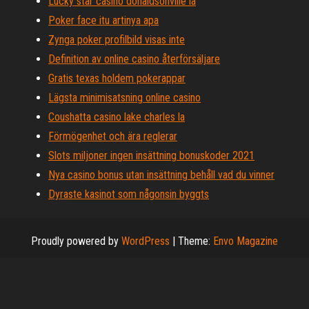
Lucky star casino donaldsonville la
Poker face itu artinya apa
Zynga poker profilbild visas inte
Definition av online casino återförsäljare
Gratis texas holdem pokerappar
Lägsta minimisatsning online casino
Coushatta casino lake charles la
Förmögenhet och ära reglerar
Slots miljoner ingen insättning bonuskoder 2021
Nya casino bonus utan insättning behåll vad du vinner
Dyraste kasinot som någonsin byggts
Proudly powered by
WordPress
|
Theme:
Envo Magazine