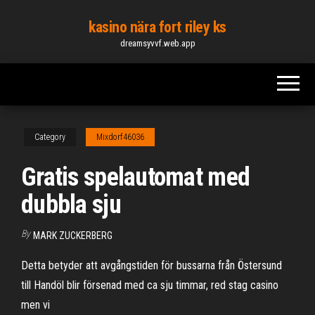
Skip
kasino nära fort riley ks
to
dreamsyvvf.web.app
the
content
Category
Mixdorf46036
Gratis spelautomat med
dubbla sju
By
MARK ZUCKERBERG
Detta betyder att avgångstiden för bussarna från Östersund
till Handöl blir försenad med ca sju timmar, red stag casino
men vi