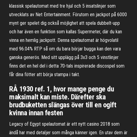
klassisk spelautomat med tre hjul och 5 insatslinjer som
utvecklats av Net Entertainment. Förutom en jackpot på 6000
mynt ger spelet dig också möjlighet att spela dubbelt-upp
och har även en funktion som kallas Supermeter, där du kan
vinna en hemlig jackpott. Denna spelautomat är högvolatil
med 96.04% RTP så om du bara börjar bugga kan den vara
ganska generös. Med sitt upplägg på 3x3 och 5 vinstlinjer
finns det en hel del i detta 70-tals inspirerade discospel som
får dina fötter att börja stampa i takt.
RÅ 1930 ref. 1, hvor mange penge du
maksimalt kan miste. Därefter ska
brudbuketten slängas över till en ogift
kvinna innan festen
Legacy of Egypt spelautomat är ett nytt casino 2018 som
ändå har med detaljer som många känner igen. En utav dem är