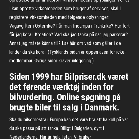
I kan oprette virksomheden som bruger af servicen, skal I
registrere virksomheden med følgende oplysninger:
Vägavgifter i Österrike? Får man fricampa i Frankrike? Hur fort
får jag köra i Kroatien? Vad ska jag tänka på när jag parkerar?
Annat jag måste känna till? Läs här om vad som gäller i de
länder du ska köra i (Tysklands-sidan är öppen även för icke-
medlemmar. Övriga sidor kräver inloggning.)
Siden 1999 har Bilpriser.dk været
det førende værktøj inden for
bilvurdering. Online søgning på
brugte biler til salg i Danmark.
Ska du bilsemestra i Europa kan det vara bra att ha koll på var
du ska passa på att tanka. Billigt i Bulgarien, dyrt i
Nederländerna. Här är hela listan. Vi bruker