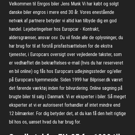
Velkommen til Enrgos biler Jens Munk Vi har købt og solgt
danske biler engros i mere end 30 år. Vores enestående
netvæk af partnere betyder vi altid kan tilbyde dig en god
handel. Lejebetingelser hos Europcar - Kontrakt,
aldersgrænser, ansvar osv. Du vil finde alle de oplysninger, du
har brug for til at forstå prisfastsættelsen for de ekstra
tjenester, i Europcars oversigt over vejledende takster, som
er vedhæftet din bekræftelses-e-mail (hvis du har reserveret
en bil online) og fås hos Europcars udlejningssteder og/eller
på Europcars hjemmeside. Siden 1999 har Bilpriser.dk været
det førende værktøj inden for bilvurdering. Online søgning på
brugte biler til salg i Danmark. Vi er eksperter i biler. Så meget
eksperter at vi er autoriseret forhandler af intet mindre end
12 bilmærker. For dig betyder det, at du kan få den helt rigtige
bil hos os, uanset hvad du har brug for.