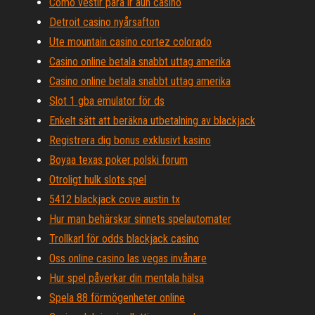
Como vestir para ir aun casino
Detroit casino nyårsafton
Ute mountain casino cortez colorado
Casino online betala snabbt uttag amerika
Casino online betala snabbt uttag amerika
Slot 1 gba emulator för ds
Enkelt sätt att beräkna utbetalning av blackjack
Registrera dig bonus exklusivt kasino
Boyaa texas poker polski forum
Otroligt hulk slots spel
5412 blackjack cove austin tx
Hur man behärskar sinnets spelautomater
Trollkarl för odds blackjack casino
Oss online casino las vegas invånare
Hur spel påverkar din mentala hälsa
Spela 88 förmögenheter online