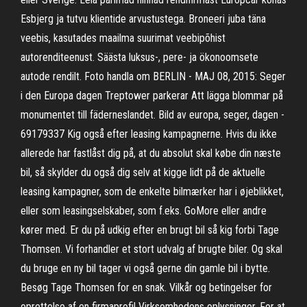
Esbjerg ja tutvu klientide arvustustega. Broneeri juba täna
veebis, kasutades maailma suurimat veebipõhist
autorenditeenust. Säästa luksus-, pere- ja ökonoomsete
autode rendilt. Foto handla om BERLIN - MAJ 08, 2015: Seger
i den Europa dagen Treptower parkerar Att lägga blommar på
monumentet till fäderneslandet. Bild av europa, seger, dagen -
69179337 Kig også efter leasing kampagnerne. Hvis du ikke
allerede har fastlåst dig på, at du absolut skal købe din næste
bil, så skylder du også dig selv at kigge lidt på de aktuelle
leasing kampagner, som de enkelte bilmærker har i øjeblikket,
eller som leasingselskaber, som f.eks. GoMore eller andre
kører med. Er du på udkig efter en brugt bil så kig forbi Tage
Thomsen. Vi forhandler et stort udvalg af brugte biler. Og skal
du bruge en ny bil tager vi også gerne din gamle bil i bytte.
Besøg Tage Thomsen for en snak. Vilkår og betingelser for
oprettelse af en firmaprofil Virksomhedens oplysninger. For at