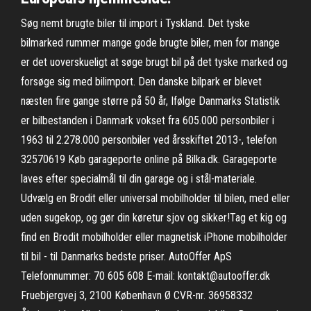
Søg nemt brugte biler til import i Tyskland. Det tyske
bilmarked rummer mange gode brugte biler, men for mange
er det uoverskueligt at søge brugt bil på det tyske marked og
forsøge sig med bilimport. Den danske bilpark er blevet
næsten fire gange større på 50 år, Ifølge Danmarks Statistik
er bilbestanden i Danmark vokset fra 605.000 personbiler i
1963 til 2.278.000 personbiler ved årsskiftet 2013-, telefon
32570619 Køb garageporte online på Bilka.dk. Garageporte
laves efter specialmål til din garage og i stål-materiale.
Udvælg en Brodit eller universal mobilholder til bilen, med eller
uden sugekop, og gør din køretur sjov og sikker!Tag et kig og
find en Brodit mobilholder eller magnetisk iPhone mobilholder
til bil - til Danmarks bedste priser. AutoOffer ApS
Telefonnummer: 70 605 608 E-mail: kontakt@autooffer.dk
Fruebjergvej 3, 2100 København Ø CVR-nr. 36958332