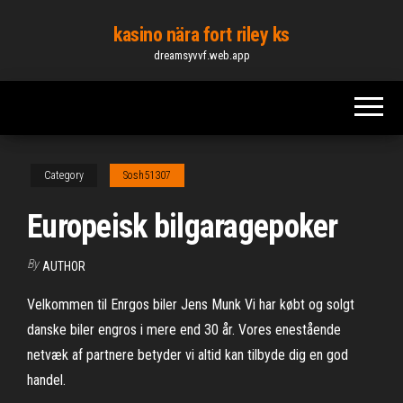
Skip
kasino nära fort riley ks
to
dreamsyvvf.web.app
the
content
Category
Sosh51307
Europeisk bilgaragepoker
By
AUTHOR
Velkommen til Enrgos biler Jens Munk Vi har købt og solgt
danske biler engros i mere end 30 år. Vores enestående
netvæk af partnere betyder vi altid kan tilbyde dig en god
handel.