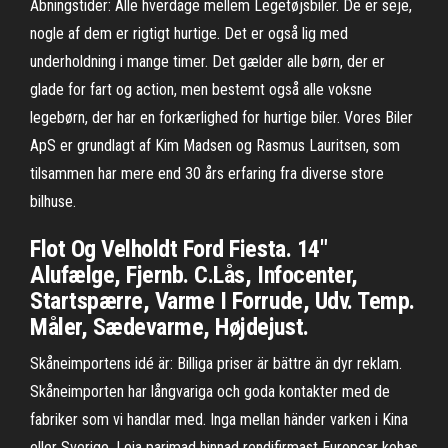
Åbningstider: Alle hverdage mellem Legetøjsbiler. De er seje,
nogle af dem er rigtigt hurtige. Det er også lig med
underholdning i mange timer. Det gælder alle børn, der er
glade for fart og action, men bestemt også alle voksne
legebørn, der har en forkærlighed for hurtige biler. Vores Biler
ApS er grundlagt af Kim Madsen og Rasmus Lauritsen, som
tilsammen har mere end 30 års erfaring fra diverse store
bilhuse.
Flot Og Velholdt Ford Fiesta. 14"
Alufælge, Fjernb. C.Lås, Infocenter,
Startspærre, Varme I Forrude, Udv. Temp.
Måler, Sædevarme, Højdejust.
Skåneimportens idé är: Billiga priser är bättre än dyr reklam.
Skåneimporten har långvariga och goda kontakter med de
fabriker som vi handlar med. Inga mellan händer varken i Kina
eller Sverige. Leia parimad hinnad rendifirmast Europcar kohas